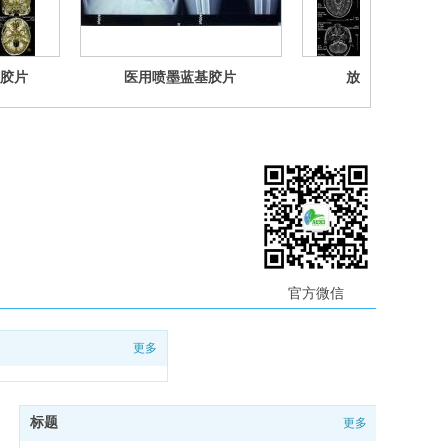
胶片
医用喷墨蓝基胶片
放射科—热敏核
官方微信
更多
标题
更多