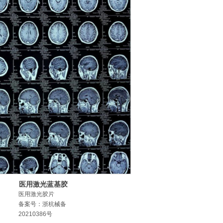
医用激光蓝基胶
片
医用激光胶片
备案号：浙杭械备
20210386号