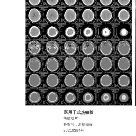
医用干式热敏胶
片
热敏胶片
备案号：浙杭械备
20210384号