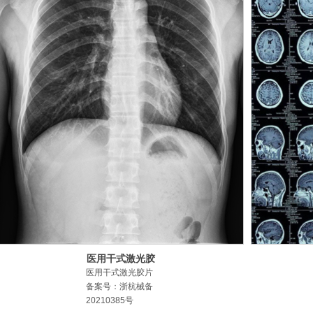
医用干式激光胶
片
医用干式激光胶片
备案号：浙杭械备
20210385号